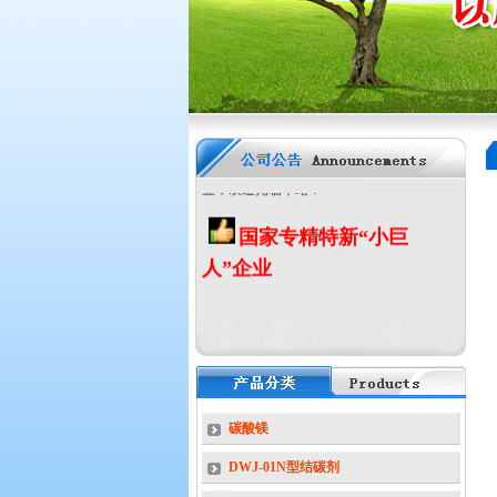
材、纸张阻燃剂、消烟剂、橡塑导热助
剂
-------为我公司主打产品，产品均已通
过SGS测试，符合欧盟RoHS指令。本
公司已通过ISO9001等国际质量体系认
证，公司荣获国家专精特新小巨人企
业，欢迎光临本站！
国家专精特新“小巨
人”企业
碳酸镁
DWJ-01N型结碳剂