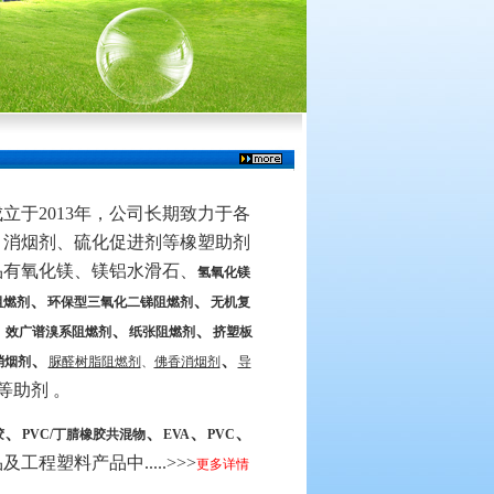
立于2013年，公司长期致力于各
、消烟剂、硫化促进剂等橡塑助剂
品有氧化镁、镁铝水滑石、
氢氧化镁
、
、
阻燃剂
环保型三氧化二锑阻燃剂
无机复
、
、
 效广谱溴系阻燃剂
纸张阻燃剂
挤塑板
、
、
消烟剂
脲醛树脂阻燃剂
、
佛香消烟剂
导
等助剂 。
、
、
、
、
胶
PVC/丁腈橡胶共混物
EVA
PVC
工程塑料产品中.....>>>
更多详情