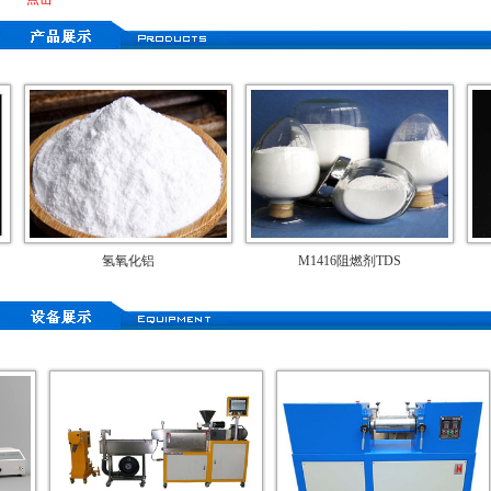
氢氧化铝
M1416阻燃剂TDS
食品