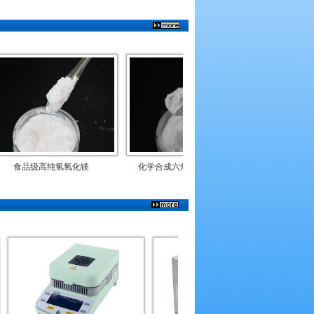
级高纯氢氧化镁
化学合成六角片晶型氢氧化镁
电缆料专用化学法改