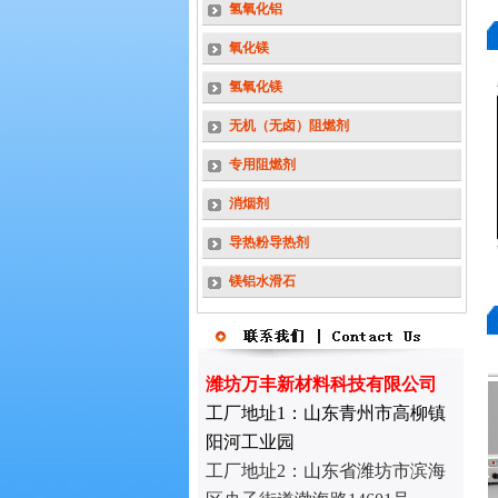
氢氧化铝
氧化镁
氢氧化镁
无机（无卤）阻燃剂
专用阻燃剂
消烟剂
导热粉导热剂
离子法合成水滑石DH-03说明
WF-5A51型氢氧化镁
镁铝水滑石
潍坊万丰新材料科技有限公司
工厂地址1：山东青州市高柳镇
阳河工业园
工厂地址2：
山东省潍坊市滨海