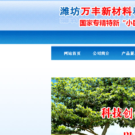
友情提示：
PA专用
导热剂导热粉
改性
氢氧化镁
阻燃剂 超细、高纯氢氧化
镁阻燃剂、氧化镁、
活性
氢氧化铝
阻燃
剂
超细活性
硼酸锌
阻燃剂 环保型
三氧
化二锑
阻燃剂 无机复合阻燃剂、
木