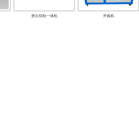
挤出切粒一体机
开炼机