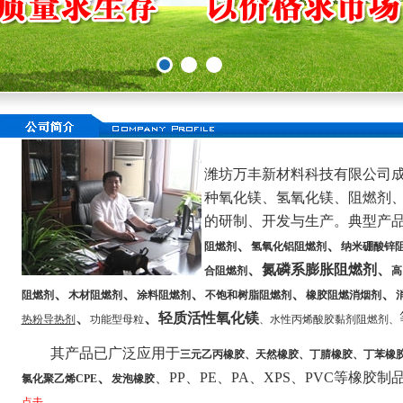
潍坊万丰新材料科技有限公司成
种氧化镁、氢氧化镁、阻燃剂
的研制、开发与生产。典型产
、
、
阻燃剂
氢氧化铝阻燃剂
纳米硼酸锌
、氮磷系膨胀阻燃剂、
合阻燃剂
高
、
、
、
、
、
阻燃剂
木材阻燃剂
涂料阻燃剂
不饱和树脂阻燃剂
橡胶阻燃消烟剂
、
、
轻质活性氧化镁
热粉导热剂
功能型母粒
、水性丙烯酸胶黏剂阻燃剂、
其产品已广泛应用于
三元乙丙橡胶、天然橡胶、丁腈橡胶、丁苯橡
、
、PP、PE、PA、XPS、PVC等橡胶制品及
氯化聚乙烯CPE
发泡橡胶
点击