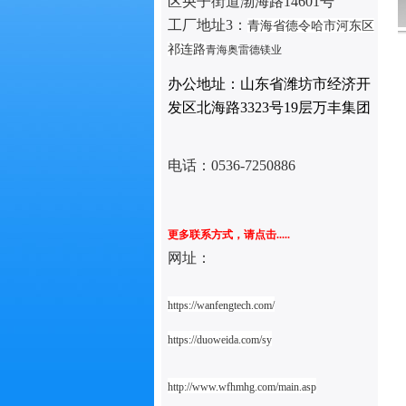
区央子街道渤海路14601号
工厂地址3：
青海省德令哈市河东区
改性机
激光粒度分析仪
祁连路
青海奥雷德镁业
办公地址：山东省潍坊市经济开
发区北海路3323号19层万丰集团
电话：
0536-7250886
更多联系方式，请点击.....
网址：
https://wanfengtech.com/
https://duoweida.com/sy
http://www.wfhmhg.com/main.asp