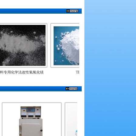
学法改性氢氧化镁
TBC
离子法合成水滑石DH-