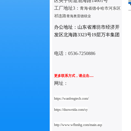
区央子街道渤海路14601号
工厂地址3：
青海省德令哈市河东区
挤出切粒一体机
开炼机
祁连路
青海奥雷德镁业
办公地址：山东省潍坊市经济开
发区北海路3323号19层万丰集团
电话：
0536-7250886
更多联系方式，请点击.....
网址：
https://wanfengtech.com/
https://duoweida.com/sy
http://www.wfhmhg.com/main.asp