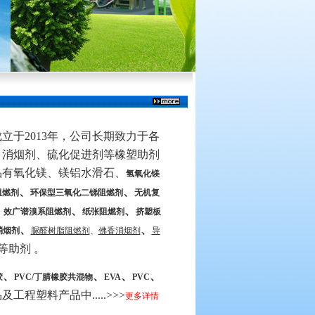
立于2013年，公司长期致力于各
、消烟剂、硫化促进剂等橡塑助剂
品有氧化镁、镁铝水滑石、
氢氧化镁
、
、
阻燃剂
环保型三氧化二锑阻燃剂
无机复
、
、
 效广谱溴系阻燃剂
纸张阻燃剂
挤塑板
、
、
消烟剂
脲醛树脂阻燃剂
、
佛香消烟剂
导
等助剂 。
、
、
、
、
胶
PVC/丁腈橡胶共混物
EVA
PVC
工程塑料产品中.....>>>
更多详情