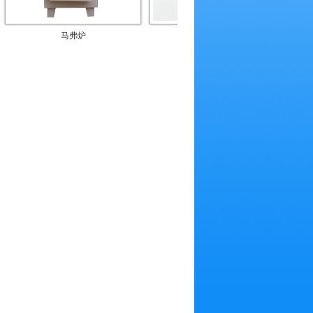
马弗炉
密度仪
平