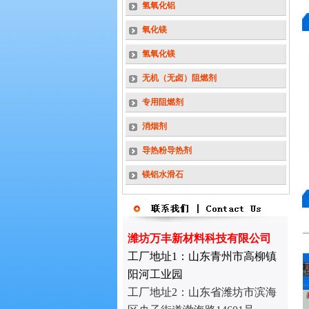
证，公司荣获国家专精特新小巨人企
氢氧化铝
业，欢迎光临本站！
氧化镁
国家专精特新“小巨
氢氧化镁
人”企业
无机（无卤）阻燃剂
专用阻燃剂
消烟剂
导热粉导热剂
镁铝水滑石
潍坊万丰新材料科技有限公司
工厂地址1：山东青州市高柳镇
阳河工业园
工厂地址2：
山东省潍坊市滨海