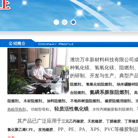
潍坊万丰新材料科技有限公司成
种氧化镁、氢氧化镁、阻燃剂
的研制、开发与生产。典型产
、
、
阻燃剂
氢氧化铝阻燃剂
纳米硼酸锌
、氮磷系膨胀阻燃剂、
合阻燃剂
高
、
、
、
、
、
阻燃剂
木材阻燃剂
涂料阻燃剂
不饱和树脂阻燃剂
橡胶阻燃消烟剂
、
、
轻质活性氧化镁
热粉导热剂
功能型母粒
、水性丙烯酸胶黏剂阻燃剂、
其产品已广泛应用于
三元乙丙橡胶、天然橡胶、丁腈橡胶、丁苯橡
、
、PP、PE、PA、XPS、PVC等橡胶制品及
氯化聚乙烯CPE
发泡橡胶
点击