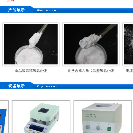
食品级高纯氢氧化镁
化学合成六角片晶型氢氧化镁
电缆料专用化