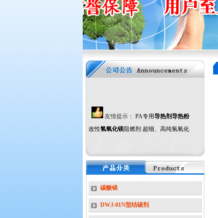
友情提示：
PA专用
导热剂导热粉
改性
氢氧化镁
阻燃剂 超细、高纯氢氧化
镁阻燃剂、氧化镁、
活性
氢氧化铝
阻燃
剂
超细活性
硼酸锌
阻燃剂 环保型
三氧
化二锑
阻燃剂 无机复合阻燃剂、
木
材、纸张阻燃剂、消烟剂、橡塑导热助
剂
-------为我公司主打产品，产品均已通
碳酸镁
过SGS测试，符合欧盟RoHS指令。本
DWJ-01N型结碳剂
公司已通过ISO9001等国际质量体系认