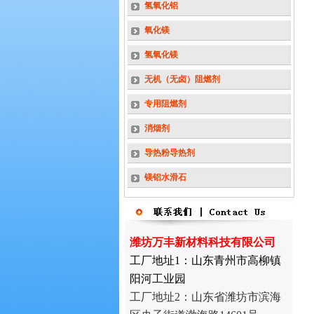
氢氧化铝
氧化镁
氢氧化镁
无机（无卤）阻燃剂
专用阻燃剂
消烟剂
导热粉导热剂
镁铝水滑石
潍坊万丰新材料科技有限公司
工厂地址1：山东青州市高柳镇
阳河工业园
工厂地址2：
山东省潍坊市滨海