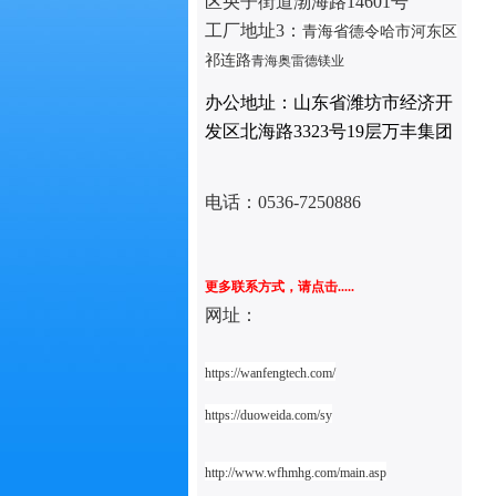
区央子街道渤海路14601号
工厂地址3：
青海省德令哈市河东区
祁连路
青海奥雷德镁业
办公地址：山东省潍坊市经济开
发区北海路3323号19层万丰集团
电话：
0536-7250886
更多联系方式，请点击.....
网址：
https://wanfengtech.com/
https://duoweida.com/sy
http://www.wfhmhg.com/main.asp