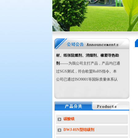
友情提示：
PA专用
导热剂导热粉
改性
氢氧化镁
阻燃剂 超细、高纯氢氧化
镁阻燃剂、氧化镁、
活性
氢氧化铝
阻燃
剂
超细活性
硼酸锌
阻燃剂 环保型
三氧
化二锑
阻燃剂 无机复合阻燃剂、
木
材、纸张阻燃剂、消烟剂、橡塑导热助
剂
-------为我公司主打产品，产品均已通
过SGS测试，符合欧盟RoHS指令。本
公司已通过ISO9001等国际质量体系认
证，公司荣获国家专精特新小巨人企
业，欢迎光临本站！
国家专精特新“小巨
人”企业
碳酸镁
DWJ-01N型结碳剂