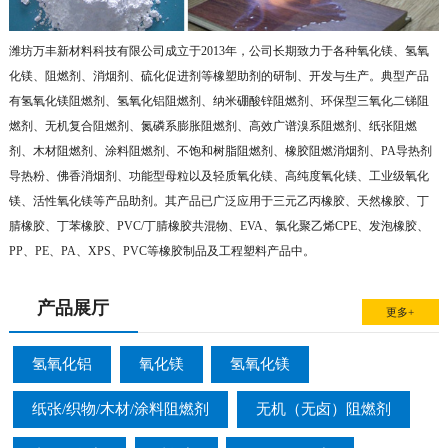
潍坊万丰新材料科技有限公司成立于2013年，公司长期致力于各种氧化镁、氢氧
化镁、阻燃剂、消烟剂、硫化促进剂等橡塑助剂的研制、开发与生产。典型产品
有氢氧化镁阻燃剂、氢氧化铝阻燃剂、纳米硼酸锌阻燃剂、环保型三氧化二锑阻
燃剂、无机复合阻燃剂、氮磷系膨胀阻燃剂、高效广谱溴系阻燃剂、纸张阻燃
剂、木材阻燃剂、涂料阻燃剂、不饱和树脂阻燃剂、橡胶阻燃消烟剂、PA导热剂
导热粉、佛香消烟剂、功能型母粒以及轻质氧化镁、高纯度氧化镁、工业级氧化
镁、活性氧化镁等产品助剂。其产品已广泛应用于三元乙丙橡胶、天然橡胶、丁
腈橡胶、丁苯橡胶、PVC/丁腈橡胶共混物、EVA、氯化聚乙烯CPE、发泡橡胶、
PP、PE、PA、XPS、PVC等橡胶制品及工程塑料产品中。
产品展厅
更多+
氢氧化铝
氧化镁
氢氧化镁
纸张/织物/木材/涂料阻燃剂
无机（无卤）阻燃剂