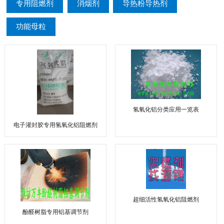
专用阻燃剂
消烟剂
导热粉导热剂
功能母粒
氢氧化铝分类应用一览表
电子灌封胶专用氢氧化铝阻燃剂
超细活性氢氧化铝阻燃剂
酚醛树脂专用铝基调节剂