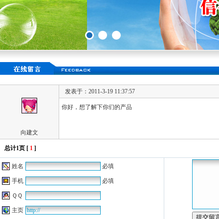
发表于：2011-3-19 11:37:57
你好，想了解下你们的产品
向建文
总计1页 [
1
]
姓名
必填
手机
必填
ＱＱ
主页