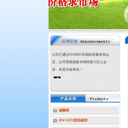
镁阻燃剂、氧化镁、
活性
氢氧化铝
阻燃
剂
超细活性
硼酸锌
阻燃剂 环保型
三氧
化二锑
阻燃剂 无机复合阻燃剂、
木
材、纸张阻燃剂、消烟剂、橡塑导热助
剂
-------为我公司主打产品，产品均已通
过SGS测试，符合欧盟RoHS指令。本
公司已通过ISO9001等国际质量体系认
证，公司荣获国家专精特新小巨人企
业，欢迎光临本站！
国家专精特新“小巨
人”企业
碳酸镁
DWJ-01N型结碳剂