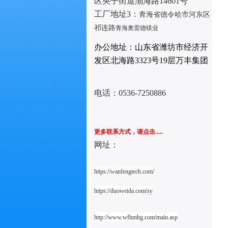
区央子街道渤海路14601号
工厂地址3：
青海省德令哈市河东区
祁连路
青海奥雷德镁业
办公地址：山东省潍坊市经济开
发区北海路3323号19层万丰集团
电话：
0536-7250886
更多联系方式，请点击.....
网址：
https://wanfengtech.com/
https://duoweida.com/sy
http://www.wfhmhg.com/main.asp