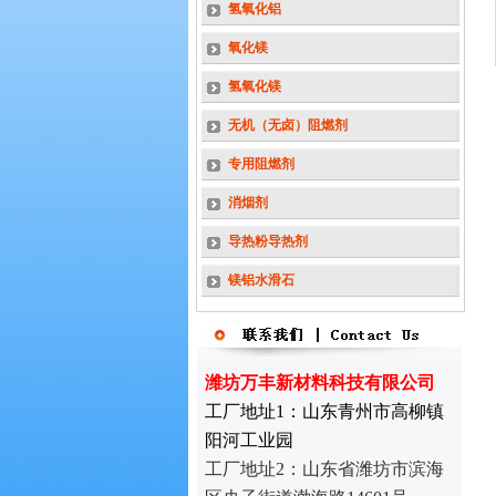
氢氧化铝
氧化镁
氢氧化镁
无机（无卤）阻燃剂
专用阻燃剂
消烟剂
导热粉导热剂
镁铝水滑石
潍坊万丰新材料科技有限公司
工厂地址1：山东青州市高柳镇
阳河工业园
工厂地址2：
山东省潍坊市滨海