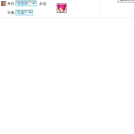
来自
必选
头像