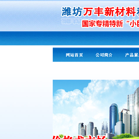
友情提示：
PA专用
导热剂导热粉
改性
氢氧化镁
阻燃剂 超细、高纯氢氧化