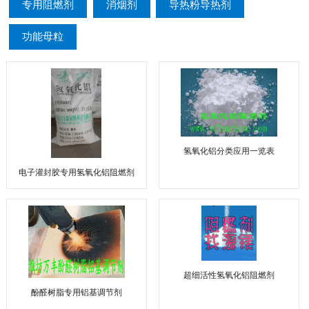
专用阻燃剂
消烟剂
导热粉导热剂
功能母粒
氢氧化铝分类应用一览表
电子灌封胶专用氢氧化铝阻燃剂
超细活性氢氧化铝阻燃剂
酚醛树脂专用铝基调节剂