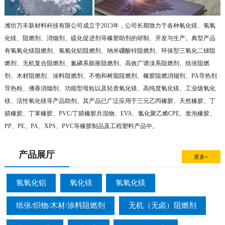
潍坊万丰新材料科技有限公司成立于2013年，公司长期致力于各种氧化镁、氢氧
化镁、阻燃剂、消烟剂、硫化促进剂等橡塑助剂的研制、开发与生产。典型产品
有氢氧化镁阻燃剂、氢氧化铝阻燃剂、纳米硼酸锌阻燃剂、环保型三氧化二锑阻
燃剂、无机复合阻燃剂、氮磷系膨胀阻燃剂、高效广谱溴系阻燃剂、纸张阻燃
剂、木材阻燃剂、涂料阻燃剂、不饱和树脂阻燃剂、橡胶阻燃消烟剂、PA导热剂
导热粉、佛香消烟剂、功能型母粒以及轻质氧化镁、高纯度氧化镁、工业级氧化
镁、活性氧化镁等产品助剂。其产品已广泛应用于三元乙丙橡胶、天然橡胶、丁
腈橡胶、丁苯橡胶、PVC/丁腈橡胶共混物、EVA、氯化聚乙烯CPE、发泡橡胶、
PP、PE、PA、XPS、PVC等橡胶制品及工程塑料产品中。
产品展厅
更多+
氢氧化铝
氧化镁
氢氧化镁
纸张/织物/木材/涂料阻燃剂
无机（无卤）阻燃剂