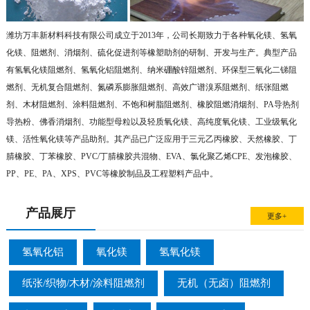
潍坊万丰新材料科技有限公司成立于2013年，公司长期致力于各种氧化镁、氢氧
化镁、阻燃剂、消烟剂、硫化促进剂等橡塑助剂的研制、开发与生产。典型产品
有氢氧化镁阻燃剂、氢氧化铝阻燃剂、纳米硼酸锌阻燃剂、环保型三氧化二锑阻
燃剂、无机复合阻燃剂、氮磷系膨胀阻燃剂、高效广谱溴系阻燃剂、纸张阻燃
剂、木材阻燃剂、涂料阻燃剂、不饱和树脂阻燃剂、橡胶阻燃消烟剂、PA导热剂
导热粉、佛香消烟剂、功能型母粒以及轻质氧化镁、高纯度氧化镁、工业级氧化
镁、活性氧化镁等产品助剂。其产品已广泛应用于三元乙丙橡胶、天然橡胶、丁
腈橡胶、丁苯橡胶、PVC/丁腈橡胶共混物、EVA、氯化聚乙烯CPE、发泡橡胶、
PP、PE、PA、XPS、PVC等橡胶制品及工程塑料产品中。
产品展厅
更多+
氢氧化铝
氧化镁
氢氧化镁
纸张/织物/木材/涂料阻燃剂
无机（无卤）阻燃剂