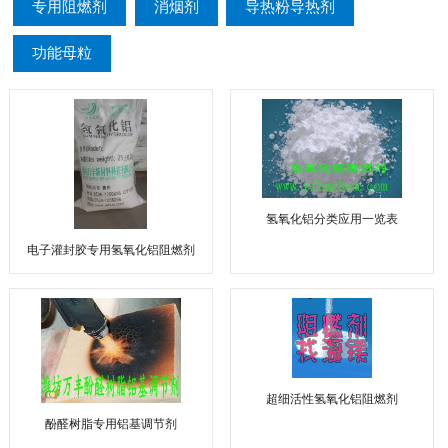
专用阻燃剂
消烟剂
导热粉导热剂
功能母粒
氢氧化铝分类应用一览表
电子灌封胶专用氢氧化铝阻燃剂
超细活性氢氧化铝阻燃剂
酚醛树脂专用铝基调节剂