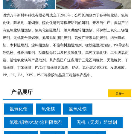
潍坊万丰新材料科技有限公司成立于2013年，公司长期致力于各种氧化镁、氢氧
化镁、阻燃剂、消烟剂、硫化促进剂等橡塑助剂的研制、开发与生产。典型产品
有氢氧化镁阻燃剂、氢氧化铝阻燃剂、纳米硼酸锌阻燃剂、环保型三氧化二锑阻
燃剂、无机复合阻燃剂、氮磷系膨胀阻燃剂、高效广谱溴系阻燃剂、纸张阻燃
剂、木材阻燃剂、涂料阻燃剂、不饱和树脂阻燃剂、橡胶阻燃消烟剂、PA导热剂
导热粉、佛香消烟剂、功能型母粒以及轻质氧化镁、高纯度氧化镁、工业级氧化
镁、活性氧化镁等产品助剂。其产品已广泛应用于三元乙丙橡胶、天然橡胶、丁
腈橡胶、丁苯橡胶、PVC/丁腈橡胶共混物、EVA、氯化聚乙烯CPE、发泡橡胶、
PP、PE、PA、XPS、PVC等橡胶制品及工程塑料产品中。
产品展厅
更多+
氢氧化铝
氧化镁
氢氧化镁
纸张/织物/木材/涂料阻燃剂
无机（无卤）阻燃剂