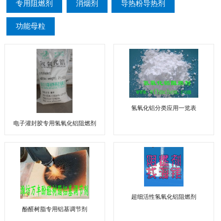
专用阻燃剂
消烟剂
导热粉导热剂
功能母粒
氢氧化铝分类应用一览表
电子灌封胶专用氢氧化铝阻燃剂
超细活性氢氧化铝阻燃剂
酚醛树脂专用铝基调节剂