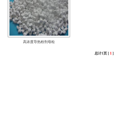
高浓度导热粉剂母粒
总计1页 [
1
]