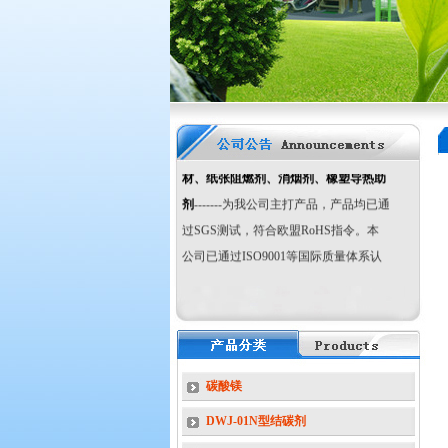
友情提示：
PA专用
导热剂导热粉
改性
氢氧化镁
阻燃剂 超细、高纯氢氧化
镁阻燃剂、氧化镁、
活性
氢氧化铝
阻燃
剂
超细活性
硼酸锌
阻燃剂 环保型
三氧
化二锑
阻燃剂 无机复合阻燃剂、
木
材、纸张阻燃剂、消烟剂、橡塑导热助
剂
-------为我公司主打产品，产品均已通
过SGS测试，符合欧盟RoHS指令。本
公司已通过ISO9001等国际质量体系认
证，公司荣获国家专精特新小巨人企
业，欢迎光临本站！
国家专精特新“小巨
人”企业
碳酸镁
DWJ-01N型结碳剂