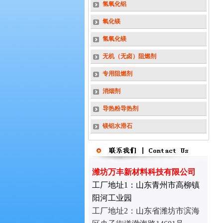
氢氧化铝
氧化镁
氢氧化镁
无机（无卤）阻燃剂
专用阻燃剂
消烟剂
导热粉导热剂
镁铝水滑石
潍坊万丰新材料科技有限公司
工厂地址1：山东青州市高柳镇
阳河工业园
工厂地址2：
山东省潍坊市滨海