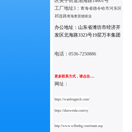
区央子街道渤海路14601号
工厂地址3：
青海省德令哈市河东区
祁连路
青海奥雷德镁业
办公地址：山东省潍坊市经济开
发区北海路3323号19层万丰集团
电话：
0536-7250886
更多联系方式，请点击.....
网址：
https://wanfengtech.com/
https://duoweida.com/sy
http://www.wfhmhg.com/main.asp