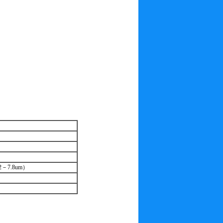
2－7.8um）