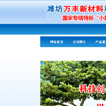
友情提示：
PA专用
导热剂导热粉
改性
氢氧化镁
阻燃剂 超细、高纯氢氧化
镁阻燃剂、氧化镁、
活性
氢氧化铝
阻燃
剂
超细活性
硼酸锌
阻燃剂 环保型
三氧
化二锑
阻燃剂 无机复合阻燃剂、
木
材、纸张阻燃剂、消烟剂、橡塑导热助