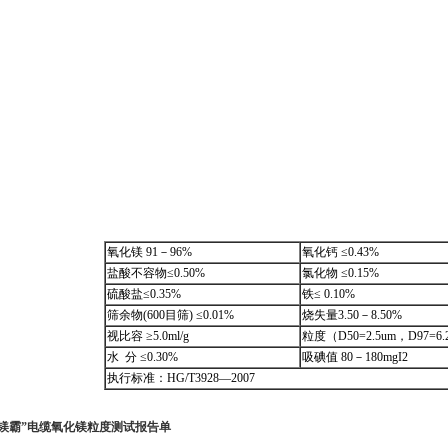
氧化镁 91－96%
氧化钙 ≤0.43%
盐酸不容物≤0.50%
氯化物 ≤0.15%
硫酸盐≤0.35%
铁≤ 0.10%
筛余物(600目筛) ≤0.01%
烧失量3.50－8.50%
视比容 ≥5.0ml/g
粒度（D50=2.5um，D97=6.
水 分 ≤0.30%
吸碘值 80－180mgI2
执行标准：HG/T3928—2007
“镁霸”电缆氧化镁粒度测试报告单