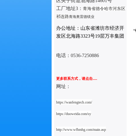
区央子街道渤海路14601号
工厂地址3：
青海省德令哈市河东区
祁连路
青海奥雷德镁业
办公地址：山东省潍坊市经济开
发区北海路3323号19层万丰集团
电话：
0536-7250886
更多联系方式，请点击.....
网址：
https://wanfengtech.com/
https://duoweida.com/sy
http://www.wfhmhg.com/main.asp