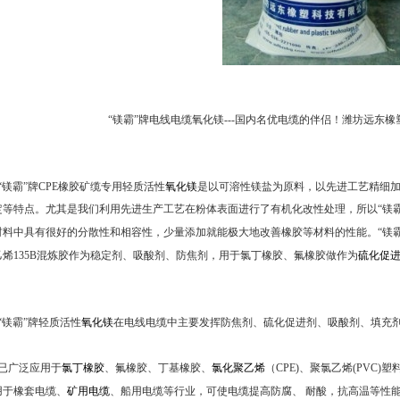
“镁霸”牌电线电缆氧化镁---国内名优电缆的伴侣！潍坊远东
“镁霸”牌CPE橡胶矿缆专用轻质活性
氧化镁
是以可溶性镁盐为原料，以先进工艺精细
定等特点。尤其是我们利用先进生产工艺在粉体表面进行了有机化改性处理，所以“镁
材料中具有很好的分散性和相容性，少量添加就能极大地改善橡胶等材料的性能。“镁霸
乙烯135B混炼胶作为稳定剂、吸酸剂、防焦剂，用于氯丁橡胶、氟橡胶做作为
硫化促
“镁霸”牌轻质活性
氧化镁
在电线电缆中主要发挥防焦剂、硫化促进剂、吸酸剂、填充
已广泛应用于
氯丁橡胶
、氟橡胶、丁基橡胶、
氯化聚乙烯
（CPE)、聚氯乙烯(PVC
用于橡套电缆、
矿用电缆
、船用电缆等行业，可使电缆提高防腐、 耐酸，抗高温等性