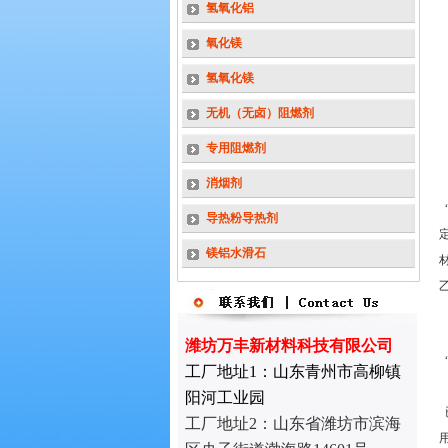
氢氧化铝
氧化镁
氢氧化镁
无机（无卤）阻燃剂
专用阻燃剂
消烟剂
导热粉导热剂
镁铝水滑石
潍坊万丰新材料科技有限公司
工厂地址1：山东青州市高柳镇
阳河工业园
工厂地址2：
山东省潍坊市滨海