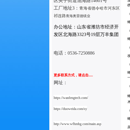
区央子街道渤海路14601号
工厂地址3：
青海省德令哈市河东区
祁连路
青海奥雷德镁业
办公地址：山东省潍坊市经济开
发区北海路3323号19层万丰集团
电话：
0536-7250886
更多联系方式，请点击.....
网址：
https://wanfengtech.com/
https://duoweida.com/sy
http://www.wfhmhg.com/main.asp