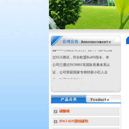
改性
氢氧化镁
阻燃剂 超细、高纯氢氧化
镁阻燃剂、氧化镁、
活性
氢氧化铝
阻燃
剂
超细活性
硼酸锌
阻燃剂 环保型
三氧
化二锑
阻燃剂 无机复合阻燃剂、
木
材、纸张阻燃剂、消烟剂、橡塑导热助
剂
-------为我公司主打产品，产品均已通
过SGS测试，符合欧盟RoHS指令。本
公司已通过ISO9001等国际质量体系认
证，公司荣获国家专精特新小巨人企
业，欢迎光临本站！
国家专精特新“小巨
人”企业
碳酸镁
DWJ-01N型结碳剂