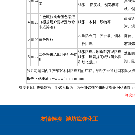
3
8124
具阻燃
团
纸张 、
密度板
、
刨花板
等
板、刨
白色颗粒或者蓝色溶液
高渗透
4
（根据用户要求定制粉
纸张、木材、织物等
8125
淋、浸
末或溶液）
木质防火门、胶合板、细木
廉价、
5
白色颗粒
8126
工板阻燃
材阻燃
纸张阻燃，制造耐高温阻燃
造纸阻
白色粉末,AB组份配合使
6
纸张。显著提高纸张耐温性
8127
用
潮，阻
和纸张强 力
我公司是国内生产纸张木材阻燃剂的厂家，品种齐全通过国家防火
报告下载地址：
www.wfhmchem.com
有关更多阻燃蜂窝纸、阻燃瓦楞纸、
纸张阻燃剂
的知识请登录网站查询：
蜂窝纸
友情链接
潍坊海镁化工
：