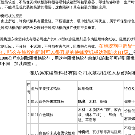
工性能较差，不能像瓦楞纸板那样很容易制成箱型等包装容器，即使能够制作，生产时
差，不能满足现代装饰装潢的需要，这也限制了其在包装方面的应用。
蜂窝纸板的应用
由上所述，蜂窝纸板具有重量轻、平压强度大、缓冲性能好等优点，属于环保型绿色
是蜂窝纸板的阻燃
防火处理
对于蜂窝纸板的推广使用至关重要。
潍坊远东橡塑科技有限公司生产的
8124型纸张阻燃剂
是专为阻燃蜂窝纸板、阻燃瓦楞纸
在施胶剂中调配一
胶剂反应，不分解，不返潮，不释放有害气体，阻燃持久有效。
匀，那么在施胶的同时可以很容易的使蜂窝纸板达到防火B1级
。
1000
公斤水制取阻燃施胶剂，用这种阻燃施胶剂给纸张施胶即可得到阻燃
求不同，加以调整）。
潍坊远东橡塑科技有限公司水基型纸张木材织物
序
型号
主要技术指标
应用领域
特点及
号
1
8120
白色粉末或颗粒
纸张
、木材、织物
偏重于
木材（木质防火门窗、胶合
价格低
2
8121
白色颗粒
板、细木工板）、 织物、毛
材阻燃
毡、草帘等
不腐蚀
蜂窝纸
、瓦楞纸等高端阻燃
白色粉末或者柔软性粉