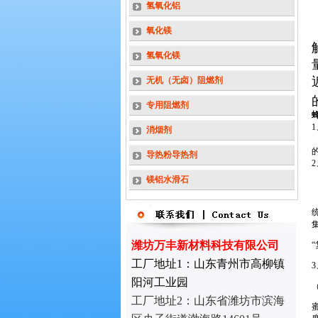
氢氧化铝
氧化镁
氢氧化镁
无机（无卤）阻燃剂
专用阻燃剂
消烟剂
导热粉导热剂
镁铝水滑石
潍坊万丰新材料科技有限公司
工厂地址1：山东青州市高柳镇
阳河工业园
工厂地址2：
山东省潍坊市滨海