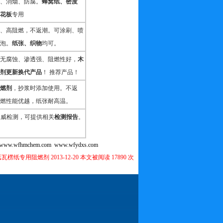
、消烟、防腐。
蜂窝纸、密度
花板
专用
、高阻燃，不返潮。可涂刷、喷
泡。
纸张、织物
均可。
无腐蚀、渗透强、阻燃性好，
木
剂更新换代产品
！ 推荐产品！
燃剂
，抄浆时添加使用。不返
燃性能优越，纸张耐高温。
权威检测，可提供相关
检测报告
。
www.wfhmchem.com
www.wfydxs.com
瓦楞纸专用阻燃剂 2013-12-20 本文被阅读 17890 次