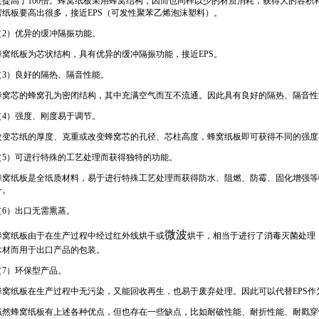
度提高了100倍。蜂窝纸板采用蜂窝结构，因而也同样以少的材质消耗，获得大的容积
楞纸板要高出很多，接近EPS（可发性聚苯乙烯泡沫塑料）。
（2）优异的缓冲隔振功能。
蜂窝纸板为芯状结构，具有优异的缓冲隔振功能，接近EPS。
（3）良好的隔热、隔音性能。
蜂窝芯的蜂窝孔为密闭结构，其中充满空气而互不流通。因此具有良好的隔热、隔音性
（4）强度、刚度易于调节。
改变芯纸的厚度、克重或改变蜂窝芯的孔径、芯柱高度，蜂窝纸板即可获得不同的强度
（5）可进行特殊的工艺处理而获得独特的功能。
蜂窝纸板是全纸质材料，易于进行特殊工艺处理而获得防水、阻燃、防霉、固化增强等
一。
（6）出口无需熏蒸。
微波
蜂窝纸板由于在生产过程中经过红外线烘干或
烘干，相当于进行了消毒灭菌处理
木材而用于出口产品的包装。
（7）环保型产品。
蜂窝纸板在生产过程中无污染，又能回收再生，也易于废弃处理。因此可以代替EPS作
虽然蜂窝纸板有上述各种优点，但也存在一些缺点，比如耐破性能、耐折性能、耐戳穿