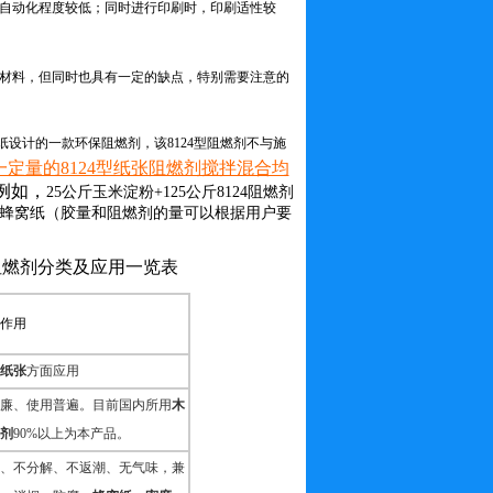
自动化程度较低；同时进行印刷时，印刷适性较
材料，但同时也具有一定的缺点，特别需要注意的
设计的一款环保阻燃剂，该8124型阻燃剂不与施
定量的8124型纸张阻燃剂搅拌混合均
例如，
25
公斤玉米淀粉
+125
公斤
8124阻燃剂
蜂窝纸（
胶量和阻燃剂的量可以根据用户要
阻燃剂分类及应用一览表
作用
纸张
方面应用
廉、使用普遍。目前国内所用
木
剂
90%以上为本产品。
、不分解、不返潮、无气味，兼