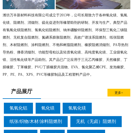
潍坊万丰新材料科技有限公司成立于2013年，公司长期致力于各种氧化镁、氢氧
化镁、阻燃剂、消烟剂、硫化促进剂等橡塑助剂的研制、开发与生产。典型产品
有氢氧化镁阻燃剂、氢氧化铝阻燃剂、纳米硼酸锌阻燃剂、环保型三氧化二锑阻
燃剂、无机复合阻燃剂、氮磷系膨胀阻燃剂、高效广谱溴系阻燃剂、纸张阻燃
剂、木材阻燃剂、涂料阻燃剂、不饱和树脂阻燃剂、橡胶阻燃消烟剂、PA导热剂
导热粉、佛香消烟剂、功能型母粒以及轻质氧化镁、高纯度氧化镁、工业级氧化
镁、活性氧化镁等产品助剂。其产品已广泛应用于三元乙丙橡胶、天然橡胶、丁
腈橡胶、丁苯橡胶、PVC/丁腈橡胶共混物、EVA、氯化聚乙烯CPE、发泡橡胶、
PP、PE、PA、XPS、PVC等橡胶制品及工程塑料产品中。
产品展厅
更多+
氢氧化铝
氧化镁
氢氧化镁
纸张/织物/木材/涂料阻燃剂
无机（无卤）阻燃剂