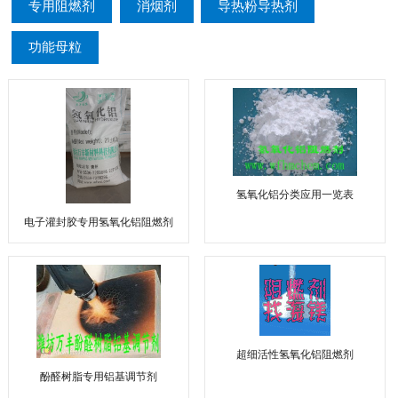
专用阻燃剂
消烟剂
导热粉导热剂
功能母粒
氢氧化铝分类应用一览表
电子灌封胶专用氢氧化铝阻燃剂
超细活性氢氧化铝阻燃剂
酚醛树脂专用铝基调节剂