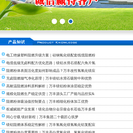
电工绝缘塑料阻燃升级方案｜硅钢氧化镁配套线缆阻燃粉
电缆低烟无卤料配方优化思路｜镁铝水滑石搭配六角片氢
阻燃粉体表面活化度如何影响成品？万丰改性氢氧化镁应
无卤阻燃烟气净化原理｜万丰镁铝水滑石吸附中和优势
高耐温阻燃涂料原料解析｜万丰镁铝粉体涂层稳定优势
规模化阻燃生产稳定供货｜万丰源头工厂产能与品控实&
阻燃粉体吸油值控制要点｜万丰精细化粉体加工优势
权威赋能产业发展！镁化合物分会宗俊会长莅临万丰多维
同心廿载 镁好新程｜万丰集团二十载匠心筑梦
镁铝阻燃体系稳定性解析｜万丰氢氧化镁氢氧化铝复配应
阻燃粉体白度重要性｜万丰高白度氧化镁、氢氧化镁粉体