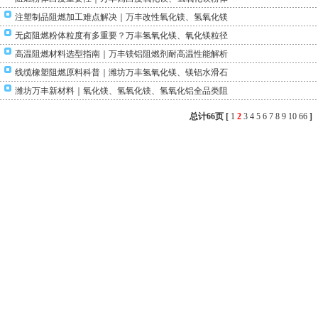
注塑制品阻燃加工难点解决｜万丰改性氧化镁、氢氧化镁
无卤阻燃粉体粒度有多重要？万丰氢氧化镁、氧化镁粒径
高温阻燃材料选型指南｜万丰镁铝阻燃剂耐高温性能解析
线缆橡塑阻燃原料科普｜潍坊万丰氢氧化镁、镁铝水滑石
潍坊万丰新材料｜氧化镁、氢氧化镁、氢氧化铝全品类阻
总计66页 [
1
2
3
4
5
6
7
8
9
10
66
]