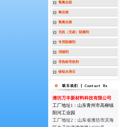
氢氧化铝
氧化镁
氢氧化镁
无机（无卤）阻燃剂
专用阻燃剂
消烟剂
导热粉导热剂
镁铝水滑石
潍坊万丰新材料科技有限公司
工厂地址1：山东青州市高柳镇
阳河工业园
工厂地址2：
山东省潍坊市滨海