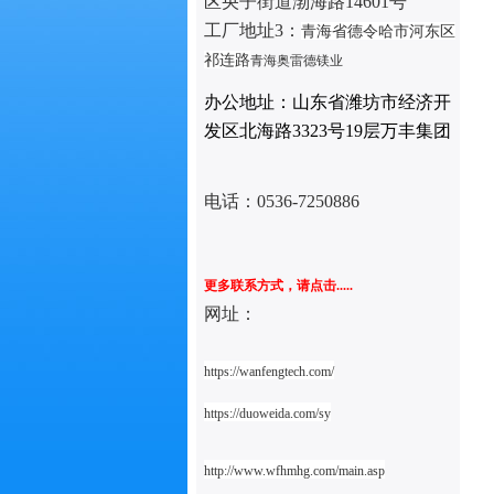
区央子街道渤海路14601号
工厂地址3：
青海省德令哈市河东区
祁连路
青海奥雷德镁业
办公地址：山东省潍坊市经济开
发区北海路3323号19层万丰集团
电话：
0536-7250886
更多联系方式，请点击.....
网址：
https://wanfengtech.com/
https://duoweida.com/sy
http://www.wfhmhg.com/main.asp