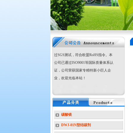
改性
氢氧化镁
阻燃剂 超细、高纯氢氧化
镁阻燃剂、氧化镁、
活性
氢氧化铝
阻燃
剂
超细活性
硼酸锌
阻燃剂 环保型
三氧
化二锑
阻燃剂 无机复合阻燃剂、
木
材、纸张阻燃剂、消烟剂、橡塑导热助
剂
-------为我公司主打产品，产品均已通
过SGS测试，符合欧盟RoHS指令。本
公司已通过ISO9001等国际质量体系认
证，公司荣获国家专精特新小巨人企
业，欢迎光临本站！
国家专精特新“小巨
人”企业
碳酸镁
DWJ-01N型结碳剂