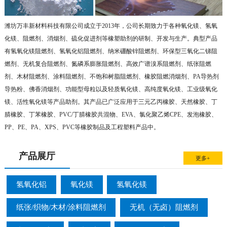
潍坊万丰新材料科技有限公司成立于2013年，公司长期致力于各种氧化镁、氢氧
化镁、阻燃剂、消烟剂、硫化促进剂等橡塑助剂的研制、开发与生产。典型产品
有氢氧化镁阻燃剂、氢氧化铝阻燃剂、纳米硼酸锌阻燃剂、环保型三氧化二锑阻
燃剂、无机复合阻燃剂、氮磷系膨胀阻燃剂、高效广谱溴系阻燃剂、纸张阻燃
剂、木材阻燃剂、涂料阻燃剂、不饱和树脂阻燃剂、橡胶阻燃消烟剂、PA导热剂
导热粉、佛香消烟剂、功能型母粒以及轻质氧化镁、高纯度氧化镁、工业级氧化
镁、活性氧化镁等产品助剂。其产品已广泛应用于三元乙丙橡胶、天然橡胶、丁
腈橡胶、丁苯橡胶、PVC/丁腈橡胶共混物、EVA、氯化聚乙烯CPE、发泡橡胶、
PP、PE、PA、XPS、PVC等橡胶制品及工程塑料产品中。
产品展厅
更多+
氢氧化铝
氧化镁
氢氧化镁
纸张/织物/木材/涂料阻燃剂
无机（无卤）阻燃剂