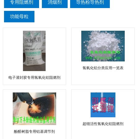
专用阻燃剂
消烟剂
导热粉导热剂
功能母粒
氢氧化铝分类应用一览表
电子灌封胶专用氢氧化铝阻燃剂
超细活性氢氧化铝阻燃剂
酚醛树脂专用铝基调节剂